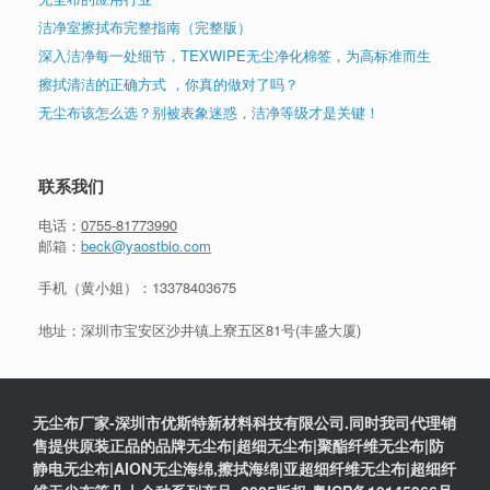
洁净室擦拭布完整指南（完整版）
深入洁净每一处细节，TEXWIPE无尘净化棉签，为高标准而生
擦拭清洁的正确方式 ，你真的做对了吗？
无尘布该怎么选？别被表象迷惑，洁净等级才是关键！
联系我们
电话：
0755-81773990
邮箱：
beck@yaostbio.com
手机（黄小姐）：
13378403675
地址：深圳市宝安区沙井镇上寮五区81号(丰盛大厦)
无尘布厂家-深圳市优斯特新材料科技有限公司.同时我司代理销
售提供原装正品的品牌无尘布|超细无尘布|聚酯纤维无尘布|防
静电无尘布|AION无尘海绵,擦拭海绵|亚超细纤维无尘布|超细纤