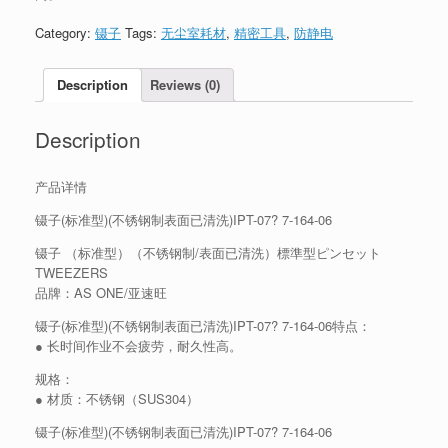
Category:
镊子
Tags:
无尘室耗材
,
精密工具
,
防静电
Description
Reviews (0)
Description
产品详情
镊子(标准型)(不锈钢制表面已清洗)IPT-07? 7-164-06
镊子 （标准型）（不锈钢制/表面已清洗）標準型ピンセット
TWEEZERS
品牌：AS ONE/亚速旺
镊子(标准型)(不锈钢制表面已清洗)IPT-07? 7-164-06特点：
● 长时间作业不会疲劳，耐久性高。
规格：
● 材质：不锈钢（SUS304）
镊子(标准型)(不锈钢制表面已清洗)IPT-07? 7-164-06