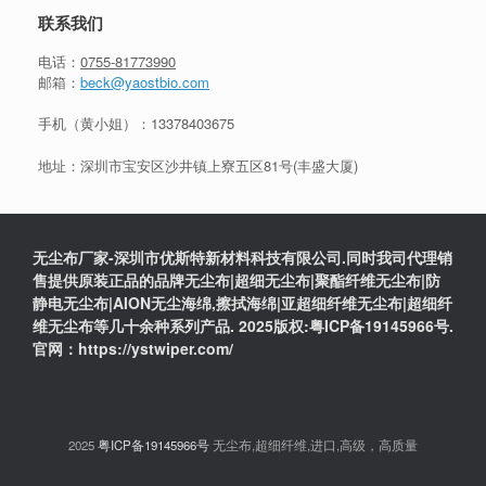
联系我们
电话：
0755-81773990
邮箱：
beck@yaostbio.com
手机（黄小姐）：
13378403675
地址：深圳市宝安区沙井镇上寮五区81号(丰盛大厦)
无尘布厂家-深圳市优斯特新材料科技有限公司.同时我司代理销
售提供原装正品的品牌无尘布|超细无尘布|聚酯纤维无尘布|防
静电无尘布|AION无尘海绵,擦拭海绵|亚超细纤维无尘布|超细纤
维无尘布等几十余种系列产品. 2025版权:粤ICP备19145966号.
官网：https://ystwiper.com/
2025
粤ICP备19145966号
无尘布,超细纤维,进口,高级，高质量