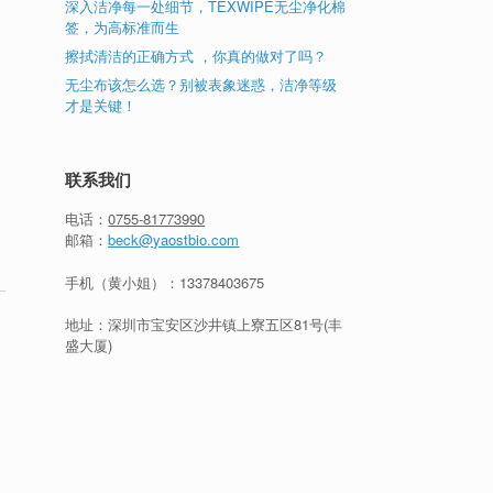
深入洁净每一处细节，TEXWIPE无尘净化棉
签，为高标准而生
擦拭清洁的正确方式 ，你真的做对了吗？
无尘布该怎么选？别被表象迷惑，洁净等级
才是关键！
联系我们
电话：
0755-81773990
邮箱：
beck@yaostbio.com
手机（黄小姐）：
13378403675
地址：深圳市宝安区沙井镇上寮五区81号(丰
盛大厦)