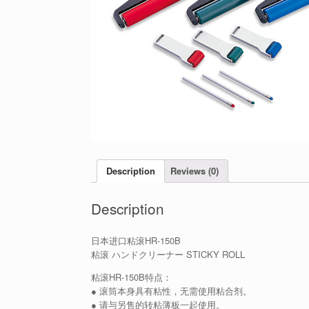
Description
Reviews (0)
Description
日本进口粘滚HR-150B
粘滚 ハンドクリーナー STICKY ROLL
粘滚HR-150B特点：
● 滚筒本身具有粘性，无需使用粘合剂。
● 请与另售的转粘薄板一起使用。