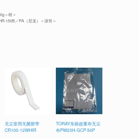
220g＜框＞
HR-150B／PA（尼龙）＜滚筒＞
无尘室用无菌胶带
TORAY东丽超重布无尘
CR100-12WHIR
布PW23H-GCP-50P