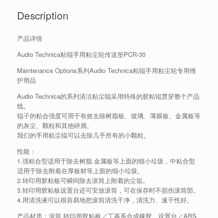
Description
产品详情
Audio Technica粘辊手用粘尘轮传送垫PCR-30
Maintenance Options系列Audio Technica粘辊手用粘尘轮专用维
护用品
Audio Technica的系列清洁粘尘辊采用特殊的胶粘辊贯穿整个产品
线。
辊子的粘合强度可用于有效去除树脂板、玻璃、薄膜板、金属板等
的灰尘、颗粒和其他碎屑。
我们的手用粘尘辊可以去除几乎所有的小颗粒。
性能：
1.强粘合型适用于除去树脂.金属板等上面的细小垃圾，中粘合型
适用于除去附着在厚板材等上面的细小垃圾。
2.转印用胶粘板可瞬间除去滚筒上附着的尘垢。
3.转印用胶粘板设置台还可安放滚筒，可在保存时不损伤滚筒部。
4.用清洗液可以很容易地把滚筒清洗干净，清洗力、速干性好。
产品材质：滚筒.转印用胶粘板／丁基系合成橡胶、设置台／ABS