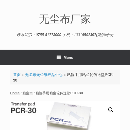
Skip
to
content
无尘布厂家
联系我们：0755-81773990 手机：13316502397(微信同号)
Menu
首页
»
无尘布无尘纸产品中心
»
粘辊手用粘尘轮传送垫PCR-
30
Home
/
粘尘本
/ 粘辊手用粘尘轮传送垫PCR-30