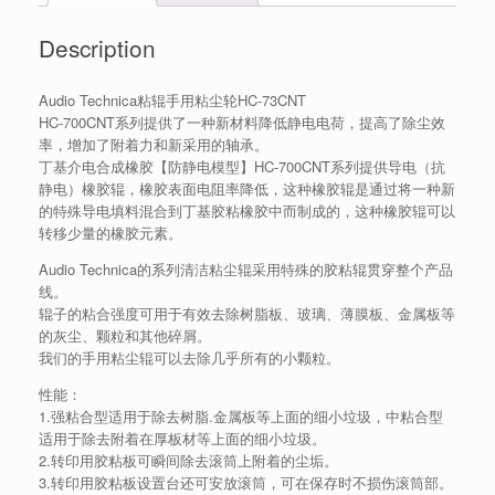
Description
Audio Technica粘辊手用粘尘轮HC-73CNT
HC-700CNT系列提供了一种新材料降低静电电荷，提高了除尘效
率，增加了附着力和新采用的轴承。
丁基介电合成橡胶【防静电模型】HC-700CNT系列提供导电（抗
静电）橡胶辊，橡胶表面电阻率降低，这种橡胶辊是通过将一种新
的特殊导电填料混合到丁基胶粘橡胶中而制成的，这种橡胶辊可以
转移少量的橡胶元素。
Audio Technica的系列清洁粘尘辊采用特殊的胶粘辊贯穿整个产品
线。
辊子的粘合强度可用于有效去除树脂板、玻璃、薄膜板、金属板等
的灰尘、颗粒和其他碎屑。
我们的手用粘尘辊可以去除几乎所有的小颗粒。
性能：
1.强粘合型适用于除去树脂.金属板等上面的细小垃圾，中粘合型
适用于除去附着在厚板材等上面的细小垃圾。
2.转印用胶粘板可瞬间除去滚筒上附着的尘垢。
3.转印用胶粘板设置台还可安放滚筒，可在保存时不损伤滚筒部。