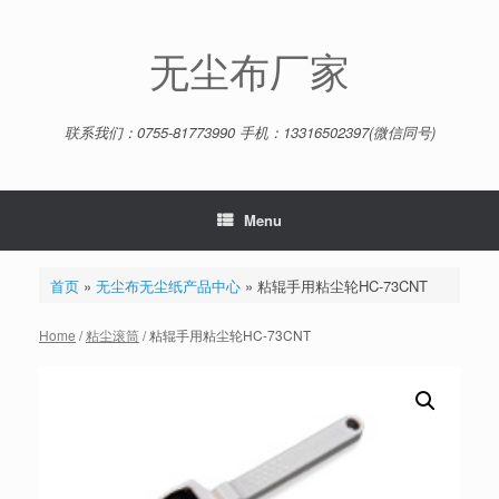
Skip
to
content
无尘布厂家
联系我们：0755-81773990 手机：13316502397(微信同号)
Menu
首页
»
无尘布无尘纸产品中心
»
粘辊手用粘尘轮HC-73CNT
Home
/
粘尘滚筒
/ 粘辊手用粘尘轮HC-73CNT