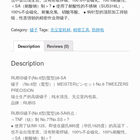
＜SA（耐酸钢）制＞? ● 使用了耐酸性的不锈钢（SUS316L）。
100%不会磁化。耐氟化氢、硝酸等酸。 ● 钩针型的顶部加工得较
细，性质强韧的精密作业用镊子。
Category:
镊子
Tags:
无尘室耗材
,
精密工具
,
防静电
Description
Reviews (0)
Description
RUBIS镊子(No.6型(鹫型))6-SA
镊子 （No.6型（鹫型））MEISTERピンセットNo.6 TWEEZERS
PRECISION
瑞士生产的高级镊子，纯水清洗、无尘室内包装。
品牌：RUBIS
RUBIS镊子(No.6型(鹫型))6-SA特点：
＜TNF（钛）制 No.7?No.SS＞?
● 使用了钛IMI-125。即使在摄氏885度（华氏1625度）的高温下，
也不会出现变质。没有附着焊锡。100%不会磁化。100%耐酸性。
＜SA（耐酸钢）制＞?