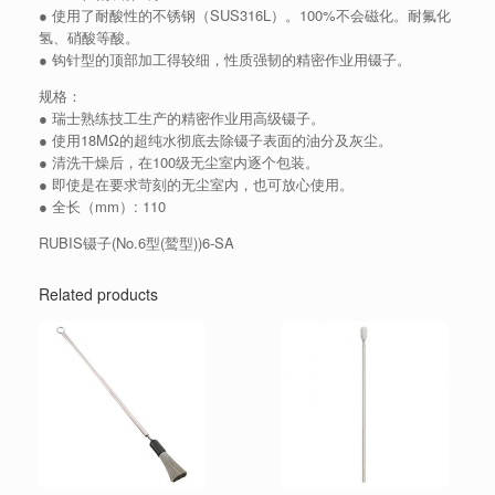
● 使用了耐酸性的不锈钢（SUS316L）。100%不会磁化。耐氟化
氢、硝酸等酸。
● 钩针型的顶部加工得较细，性质强韧的精密作业用镊子。
规格：
● 瑞士熟练技工生产的精密作业用高级镊子。
● 使用18MΩ的超纯水彻底去除镊子表面的油分及灰尘。
● 清洗干燥后，在100级无尘室内逐个包装。
● 即使是在要求苛刻的无尘室内，也可放心使用。
● 全长（mm）: 110
RUBIS镊子(No.6型(鹫型))6-SA
Related products