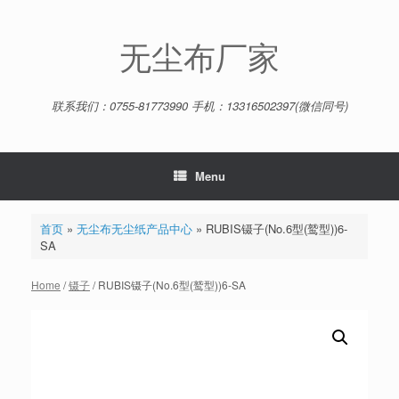
Skip
to
content
无尘布厂家
联系我们：0755-81773990 手机：13316502397(微信同号)
Menu
首页
»
无尘布无尘纸产品中心
»
RUBIS镊子(No.6型(鹫型))6-
SA
Home
/
镊子
/ RUBIS镊子(No.6型(鹫型))6-SA