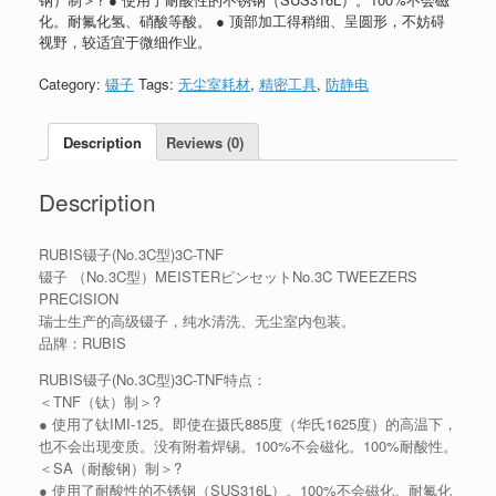
化。耐氟化氢、硝酸等酸。 ● 顶部加工得稍细、呈圆形，不妨碍
视野，较适宜于微细作业。
Category:
镊子
Tags:
无尘室耗材
,
精密工具
,
防静电
Description
Reviews (0)
Description
RUBIS镊子(No.3C型)3C-TNF
镊子 （No.3C型）MEISTERピンセットNo.3C TWEEZERS
PRECISION
瑞士生产的高级镊子，纯水清洗、无尘室内包装。
品牌：RUBIS
RUBIS镊子(No.3C型)3C-TNF特点：
＜TNF（钛）制＞?
● 使用了钛IMI-125。即使在摄氏885度（华氏1625度）的高温下，
也不会出现变质。没有附着焊锡。100%不会磁化。100%耐酸性。
＜SA（耐酸钢）制＞?
● 使用了耐酸性的不锈钢（SUS316L）。100%不会磁化。耐氟化