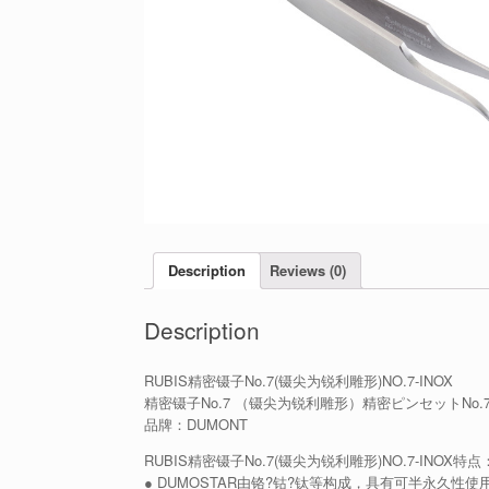
Description
Reviews (0)
Description
RUBIS精密镊子No.7(镊尖为锐利雕形)NO.7-INOX
精密镊子No.7 （镊尖为锐利雕形）精密ピンセットNo.7 TW
品牌：DUMONT
RUBIS精密镊子No.7(镊尖为锐利雕形)NO.7-INOX特点
● DUMOSTAR由铬?钴?钛等构成，具有可半永久性