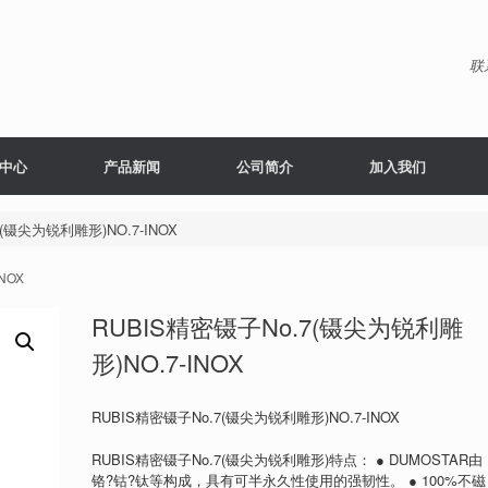
联
中心
产品新闻
公司简介
加入我们
(镊尖为锐利雕形)NO.7-INOX
NOX
RUBIS精密镊子No.7(镊尖为锐利雕
形)NO.7-INOX
RUBIS精密镊子No.7(镊尖为锐利雕形)NO.7-INOX
RUBIS精密镊子No.7(镊尖为锐利雕形)特点： ● DUMOSTAR由
铬?钴?钛等构成，具有可半永久性使用的强韧性。 ● 100%不磁