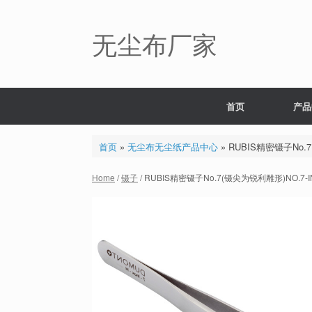
Skip
to
content
无尘布厂家
首页
产品
首页
»
无尘布无尘纸产品中心
»
RUBIS精密镊子No.7
Home
/
镊子
/ RUBIS精密镊子No.7(镊尖为锐利雕形)NO.7-I