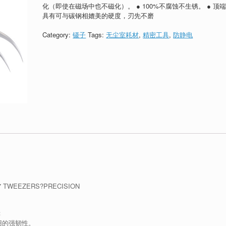
化（即使在磁场中也不磁化）。 ● 100%不腐蚀不生锈。 ● 顶
具有可与碳钢相媲美的硬度，刃先不磨
Category:
镊子
Tags:
无尘室耗材
,
精密工具
,
防静电
EEZERS?PRECISION
：
使用的强韧性。