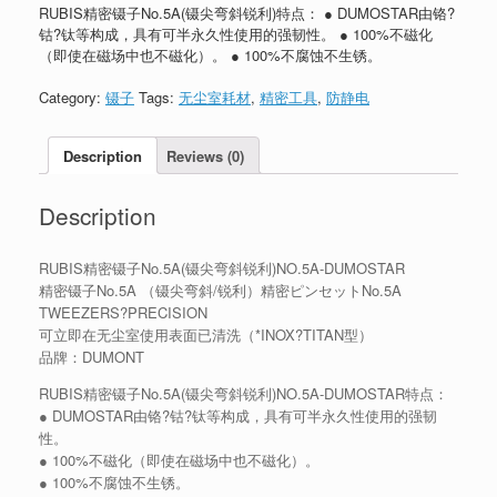
RUBIS精密镊子No.5A(镊尖弯斜锐利)特点： ● DUMOSTAR由铬?
钴?钛等构成，具有可半永久性使用的强韧性。 ● 100%不磁化
（即使在磁场中也不磁化）。 ● 100%不腐蚀不生锈。
Category:
镊子
Tags:
无尘室耗材
,
精密工具
,
防静电
Description
Reviews (0)
Description
RUBIS精密镊子No.5A(镊尖弯斜锐利)NO.5A-DUMOSTAR
精密镊子No.5A （镊尖弯斜/锐利）精密ピンセットNo.5A
TWEEZERS?PRECISION
可立即在无尘室使用表面已清洗（*INOX?TITAN型）
品牌：DUMONT
RUBIS精密镊子No.5A(镊尖弯斜锐利)NO.5A-DUMOSTAR特点：
● DUMOSTAR由铬?钴?钛等构成，具有可半永久性使用的强韧
性。
● 100%不磁化（即使在磁场中也不磁化）。
● 100%不腐蚀不生锈。