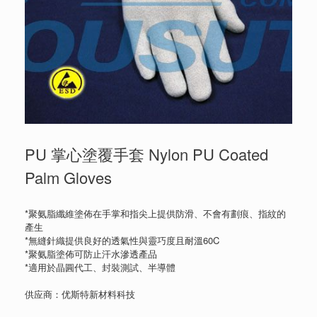
PU 掌心塗覆手套 Nylon PU Coated
Palm Gloves
*聚氨脂纖維塗佈在手掌和指尖上提供防滑、不會有劃痕、指紋的
產生
*無縫針織提供良好的透氣性與靈巧度且耐溫60C
*聚氨脂塗佈可防止汗水滲透產品
*適用於晶圓代工、封裝測試、半導體
供应商：优斯特新材料科技