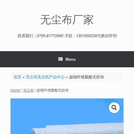
Skip
to
content
无尘布厂家
联系我们：0755-81773990 手机：13316502397(微信同号)
Menu
首页
»
无尘布无尘纸产品中心
»
超细纤维聚酯无纺布
Home
/
无尘布
/ 超细纤维聚酯无纺布