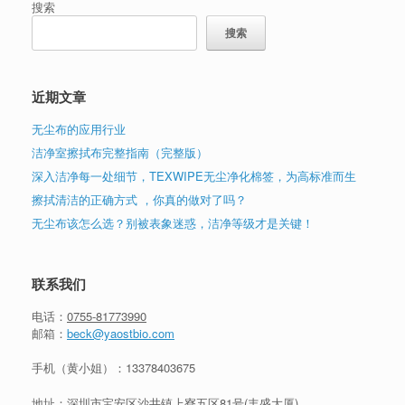
搜索
搜索
近期文章
无尘布的应用行业
洁净室擦拭布完整指南（完整版）
深入洁净每一处细节，TEXWIPE无尘净化棉签，为高标准而生
擦拭清洁的正确方式 ，你真的做对了吗？
无尘布该怎么选？别被表象迷惑，洁净等级才是关键！
联系我们
电话：
0755-81773990
邮箱：
beck@yaostbio.com
手机（黄小姐）：
13378403675
地址：深圳市宝安区沙井镇上寮五区81号(丰盛大厦)