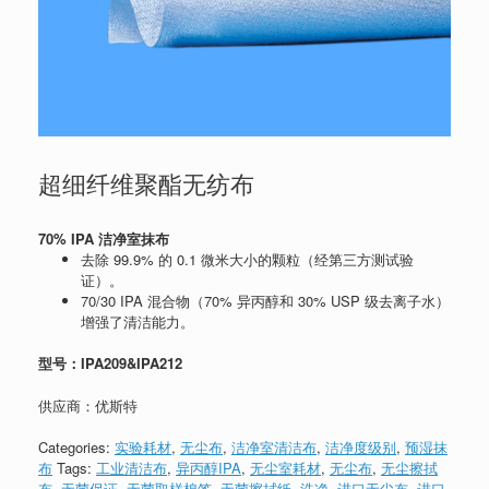
超细纤维聚酯无纺布
70% IPA 洁净室抹布
去除 99.9% 的 0.1 微米大小的颗粒（经第三方测试验
证）。
70/30 IPA 混合物（70% 异丙醇和 30% USP 级去离子水）
增强了清洁能力。
型号：IPA209&IPA212
供应商：优斯特
Categories:
实验耗材
,
无尘布
,
洁净室清洁布
,
洁净度级别
,
预湿抹
布
Tags:
工业清洁布
,
异丙醇IPA
,
无尘室耗材
,
无尘布
,
无尘擦拭
布
,
无菌保证
,
无菌取样棉签
,
无菌擦拭纸
,
洗净
,
进口无尘布
,
进口