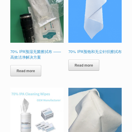
70% IPA预湿无菌擦拭布 ——
70% IPA预饱和无尘针织擦拭布
高效洁净解决方案
Read more
Read more