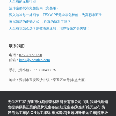
无尘布的应用行业
洁净室擦拭布完整指南（完整版）
深入洁净每一处细节，TEXWIPE无尘净化棉签，为高标准而生
擦拭清洁的正确方式 ，你真的做对了吗？
无尘布该怎么选？别被表象迷惑，洁净等级才是关键！
联系我们
电话：
0755-81773990
邮箱：
beck@yaostbio.com
手机（黄小姐）：
13378403675
地址：深圳市宝安区沙井镇上寮五区81号(丰盛大厦)
无尘布厂家-深圳市优斯特新材料科技有限公司.同时我司代理销
售提供原装正品的品牌无尘布|超细无尘布|聚酯纤维无尘布|防
静电无尘布|AION无尘海绵,擦拭海绵|亚超细纤维无尘布|超细纤