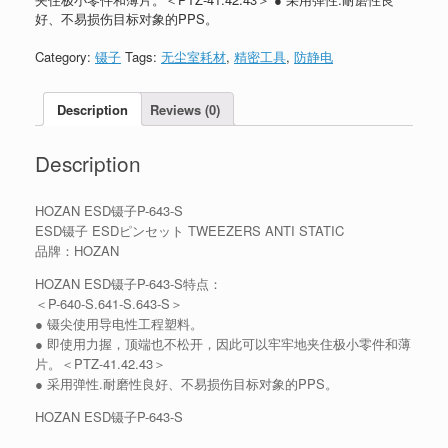
好、不易损伤目标对象的PPS。
Category:
镊子
Tags:
无尘室耗材
,
精密工具
,
防静电
Description
Reviews (0)
Description
HOZAN ESD镊子P-643-S
ESD镊子 ESDピンセット TWEEZERS ANTI STATIC
品牌：HOZAN
HOZAN ESD镊子P-643-S特点：
＜P-640-S.641-S.643-S＞
● 镊尖使用导电性工程塑料。
● 即使用力握，顶端也不松开，因此可以牢牢地夹住极小零件和薄
片。＜PTZ-41.42.43＞
● 采用弹性.耐磨性良好、不易损伤目标对象的PPS。
HOZAN ESD镊子P-643-S