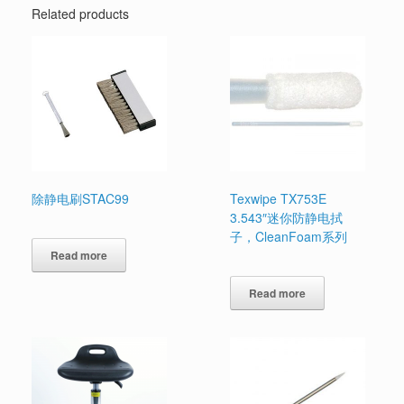
Related products
除静电刷STAC99
Texwipe TX753E
3.543″迷你防静电拭
子，CleanFoam系列
Read more
Read more