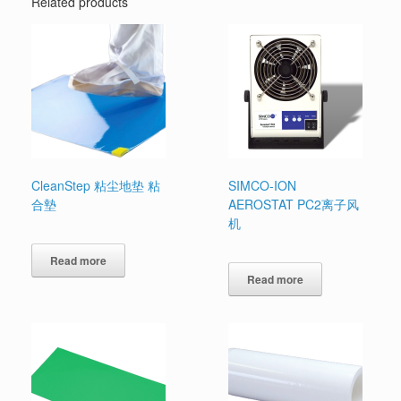
Related products
CleanStep 粘尘地垫 粘
SIMCO-ION
合墊
AEROSTAT PC2离子风
机
Read more
Read more