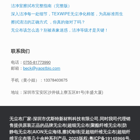
洁净室擦拭布完整指南（完整版）
深入洁净每一处细节，TEXWIPE无尘净化棉签，为高标准而生
擦拭清洁的正确方式 ，你真的做对了吗？
无尘布该怎么选？别被表象迷惑，洁净等级才是关键！
联系我们
电话：
0755-81773990
邮箱：
beck@yaostbio.com
手机（黄小姐）：
13378403675
地址：深圳市宝安区沙井镇上寮五区81号(丰盛大厦)
无尘布厂家-深圳市优斯特新材料科技有限公司.同时我司代理销
售提供原装正品的品牌无尘布|超细无尘布|聚酯纤维无尘布|防
静电无尘布|AION无尘海绵,擦拭海绵|亚超细纤维无尘布|超细纤
维无尘布等几十余种系列产品. 2025版权:粤ICP备19145966号.