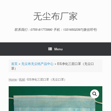
Skip
to
content
无尘布厂家
联系我们：0755-81773990 手机：13316502397(微信同号)
Menu
首页
»
无尘布无尘纸产品中心
»
ES净化三层口罩（无尘口
罩）
Home
/
耗材
/ ES净化三层口罩（无尘口罩）