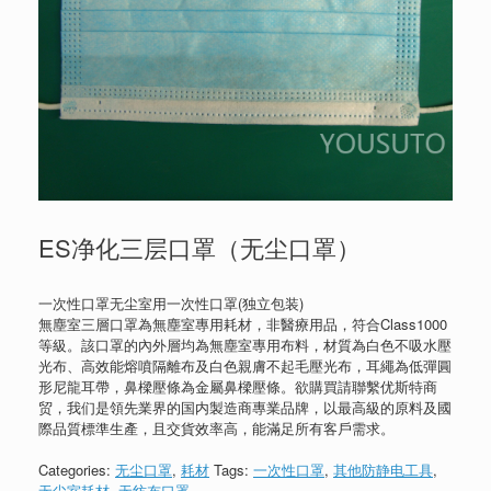
ES净化三层口罩（无尘口罩）
一次性口罩无尘室用一次性口罩(独立包装)
無塵室三層口罩為無塵室專用耗材，非醫療用品，符合Class1000
等級。該口罩的內外層均為無塵室專用布料，材質為白色不吸水壓
光布、高效能熔噴隔離布及白色親膚不起毛壓光布，耳繩為低彈圓
形尼龍耳帶，鼻樑壓條為金屬鼻樑壓條。欲購買請聯繫优斯特商
贸，我们是領先業界的国内製造商專業品牌，以最高級的原料及國
際品質標準生產，且交貨效率高，能滿足所有客戶需求。
Categories:
无尘口罩
,
耗材
Tags:
一次性口罩
,
其他防静电工具
,
无尘室耗材
,
无纺布口罩