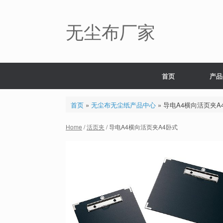
Skip
to
content
无尘布厂家
首页
产品
首页
»
无尘布无尘纸产品中心
»
导电A4横向活页夹A
Home
/
活页夹
/ 导电A4横向活页夹A4卧式