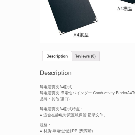
Description
Reviews (0)
Description
导电活页夹A4卧式
导电活页夹 導電性バインダー Conductivity BinderA4T
品牌：其他(进口)
导电活页夹A4卧式特点：
● 适合在静电对策区域保管.记录文件。
规格：
● 材质:导电性泡沫PP (聚丙烯)