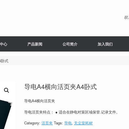
联
中心
产品新闻
公司简介
加入我们
4卧式
导电A4横向活页夹A4卧式
导电A4横向活页夹
导电活页夹特点： ● 适合在静电对策区域保管.记录文件。
Category:
活页夹
Tags:
导电
,
无尘室耗材