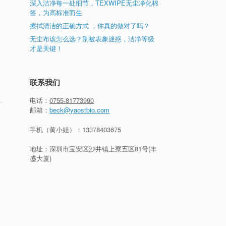
深入洁净每一处细节，TEXWIPE无尘净化棉
签，为高标准而生
擦拭清洁的正确方式 ，你真的做对了吗？
无尘布该怎么选？别被表象迷惑，洁净等级
才是关键！
联系我们
电话：
0755-81773990
邮箱：
beck@yaostbio.com
手机（黄小姐）：
13378403675
地址：深圳市宝安区沙井镇上寮五区81号(丰
盛大厦)