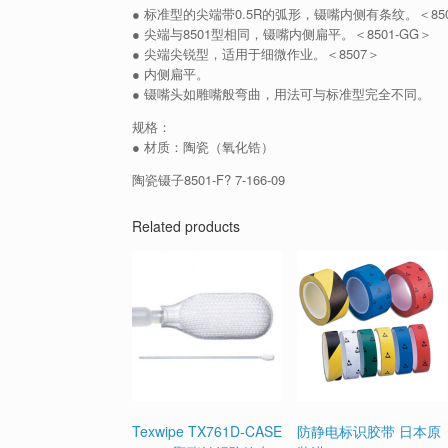
● 标准型的尖端带0.5R的弧形，镊嘴内侧有条纹。＜850
● 尖端与8501型相同，镊嘴内侧扁平。＜8501-GG＞
● 尖端尖锐型，适用于细微作业。＜8507＞
● 内侧扁平。
● 镊嘴头如雕嘴般弯曲，用法可与标准型完全不同。
规格：
● 材质：陶瓷（氧化锆）
陶瓷镊子8501-F? 7-166-09
Related products
Texwipe TX761D-CASE
防静电标识胶带 日本原