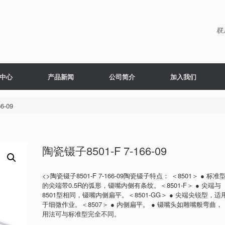
联
中心
产品新闻
公司简介
加入我们
6-09
陶瓷镊子8501-F 7-166-09
<>陶瓷镊子8501-F 7-166-09陶瓷镊子特点： ＜8501＞ ● 标准
的尖端带0.5R的弧形，镊嘴内侧有条纹。＜8501-F＞ ● 尖端与
8501型相同，镊嘴内侧扁平。＜8501-GG＞ ● 尖端尖锐型，适
于细微作业。＜8507＞ ● 内侧扁平。 ● 镊嘴头如雕嘴般弯曲，
用法可与标准型完全不同。