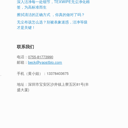
深入洁净每一处细节，TEXWIPE无尘净化棉
签，为高标准而生
擦拭清洁的正确方式 ，你真的做对了吗？
无尘布该怎么选？别被表象迷惑，洁净等级
才是关键！
联系我们
电话：
0755-81773990
邮箱：
beck@yaostbio.com
手机（黄小姐）：
13378403675
地址：深圳市宝安区沙井镇上寮五区81号(丰
盛大厦)