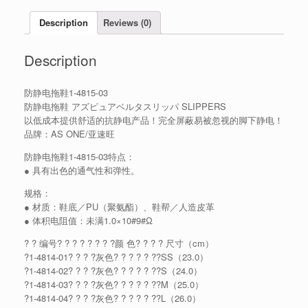
Description
Reviews (0)
Description
防静电拖鞋1-4815-03
防静电拖鞋 アズピュアベルタスリッパ SLIPPERS
以低成本提供舒适的抗静电产品！完全屏蔽易被忽视的脚下静电！
品牌：AS ONE/亚速旺
防静电拖鞋1-4815-03特点：
● 具有出色的通气性和弹性。
规格：
● 材质：鞋底／PU（聚氨酯）、鞋帮／人造皮革
● 体积电阻值：未满1.0×10#9#Ω
? ? 编号? ? ? ? ? ? ? ?颜 色? ? ? ? 尺寸（cm）
?1-4814-01? ? ? ?灰色? ? ? ? ? ??SS（23.0）
?1-4814-02? ? ? ?灰色? ? ? ? ? ??S（24.0）
?1-4814-03? ? ? ?灰色? ? ? ? ? ??M（25.0）
?1-4814-04? ? ? ?灰色? ? ? ? ? ??L（26.0）