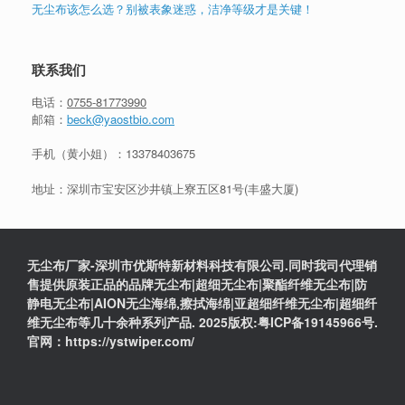
无尘布该怎么选？别被表象迷惑，洁净等级才是关键！
联系我们
电话：
0755-81773990
邮箱：
beck@yaostbio.com
手机（黄小姐）：
13378403675
地址：深圳市宝安区沙井镇上寮五区81号(丰盛大厦)
无尘布厂家-深圳市优斯特新材料科技有限公司.同时我司代理销
售提供原装正品的品牌无尘布|超细无尘布|聚酯纤维无尘布|防
静电无尘布|AION无尘海绵,擦拭海绵|亚超细纤维无尘布|超细纤
维无尘布等几十余种系列产品. 2025版权:粤ICP备19145966号.
官网：https://ystwiper.com/