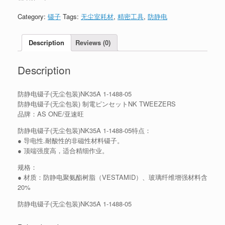
Category:
镊子
Tags:
无尘室耗材
,
精密工具
,
防静电
Description
Reviews (0)
Description
防静电镊子(无尘包装)NK35A 1-1488-05
防静电镊子(无尘包装) 制電ピンセットNK TWEEZERS
品牌：AS ONE/亚速旺
防静电镊子(无尘包装)NK35A 1-1488-05特点：
● 导电性.耐酸性的非磁性材料镊子。
● 顶端强度高，适合精细作业。
规格：
● 材质：防静电聚氨酯树脂（VESTAMID）、玻璃纤维增强材料含
20%
防静电镊子(无尘包装)NK35A 1-1488-05