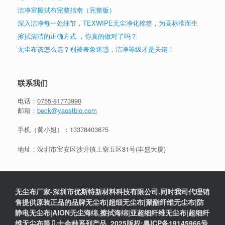
洁净室擦拭布完整指南（完整版）
深入洁净每一处细节，TEXWIPE无尘净化棉签，为高标准而生
擦拭清洁的正确方式 ，你真的做对了吗？
无尘布该怎么选？别被表象迷惑，洁净等级才是关键！
联系我们
电话：
0755-81773990
邮箱：
beck@yaostbio.com
手机（黄小姐）：
13378403675
地址：深圳市宝安区沙井镇上寮五区81号(丰盛大厦)
无尘布厂家-深圳市优斯特新材料科技有限公司.同时我司代理销
售提供原装正品的品牌无尘布|超细无尘布|聚酯纤维无尘布|防
静电无尘布|AION无尘海绵,擦拭海绵|亚超细纤维无尘布|超细纤
维无尘布等几十余种系列产品. 2025版权:粤ICP备19145966号.