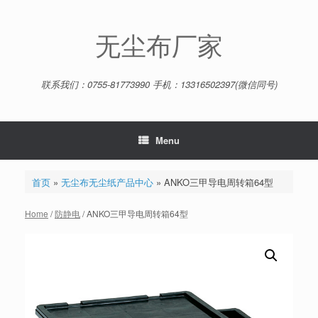
Skip
to
content
无尘布厂家
联系我们：0755-81773990 手机：13316502397(微信同号)
Menu
首页
»
无尘布无尘纸产品中心
»
ANKO三甲导电周转箱64型
Home
/
防静电
/ ANKO三甲导电周转箱64型