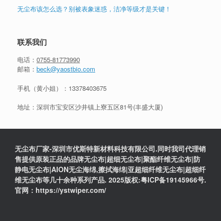
无尘布该怎么选？别被表象迷惑，洁净等级才是关键！
联系我们
电话：
0755-81773990
邮箱：
beck@yaostbio.com
手机（黄小姐）：
13378403675
地址：深圳市宝安区沙井镇上寮五区81号(丰盛大厦)
无尘布厂家-深圳市优斯特新材料科技有限公司.同时我司代理销
售提供原装正品的品牌无尘布|超细无尘布|聚酯纤维无尘布|防
静电无尘布|AION无尘海绵,擦拭海绵|亚超细纤维无尘布|超细纤
维无尘布等几十余种系列产品. 2025版权:粤ICP备19145966号.
官网：https://ystwiper.com/