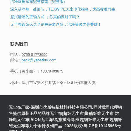
洁净室擦拭布完整指南（完整版）
深入洁净每一处细节，TEXWIPE无尘净化棉签，为高标准而生
擦拭清洁的正确方式 ，你真的做对了吗？
无尘布该怎么选？别被表象迷惑，洁净等级才是关键！
联系我们
电话：
0755-81773990
邮箱：
beck@yaostbio.com
手机（黄小姐）：
13378403675
地址：深圳市宝安区沙井镇上寮五区81号(丰盛大厦)
无尘布厂家-深圳市优斯特新材料科技有限公司.同时我司代理销
售提供原装正品的品牌无尘布|超细无尘布|聚酯纤维无尘布|防
静电无尘布|AION无尘海绵,擦拭海绵|亚超细纤维无尘布|超细纤
维无尘布等几十余种系列产品. 2025版权:粤ICP备19145966号.