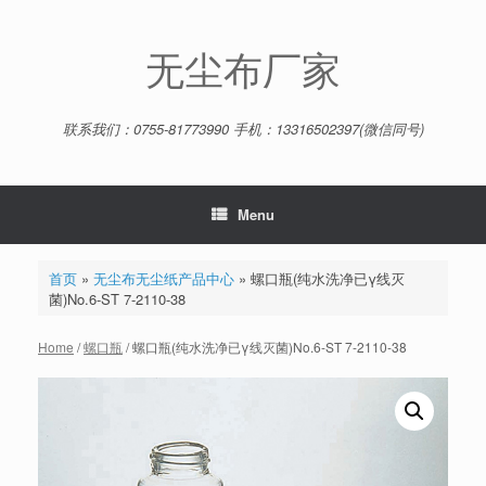
Skip
to
content
无尘布厂家
联系我们：0755-81773990 手机：13316502397(微信同号)
Menu
首页
»
无尘布无尘纸产品中心
»
螺口瓶(纯水洗净已γ线灭
菌)No.6-ST 7-2110-38
Home
/
螺口瓶
/ 螺口瓶(纯水洗净已γ线灭菌)No.6-ST 7-2110-38