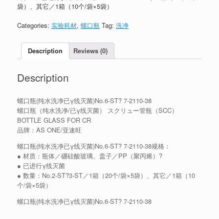
袋）、其它／1箱（10个/袋×5袋）
Categories:
实验耗材
,
螺口瓶
Tag:
洗净
Description
Reviews (0)
Description
螺口瓶(纯水洗净已γ线灭菌)No.6-ST? 7-2110-38
螺口瓶（纯水洗净/已γ线灭菌） スクリュー管瓶（SCC）
BOTTLE GLASS FOR CR
品牌：AS ONE/亚速旺
螺口瓶(纯水洗净已γ线灭菌)No.6-ST? 7-2110-38规格：
● 材质：瓶体／硼硅酸玻璃、盖子／PP（聚丙烯）?
● 已进行γ线灭菌
● 数量：No.2-ST?3-ST／1箱（20个/袋×5袋）、其它／1箱（10
个/袋×5袋）
螺口瓶(纯水洗净已γ线灭菌)No.6-ST? 7-2110-38