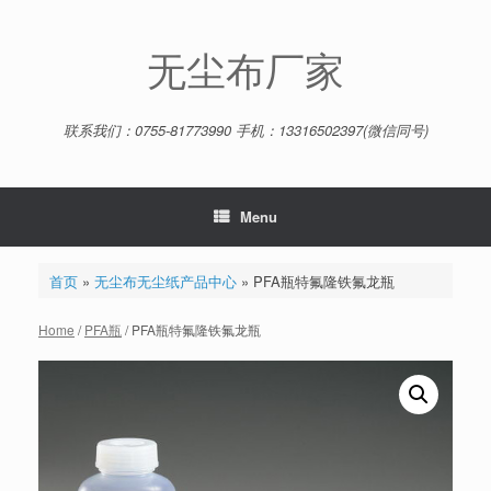
Skip
to
content
无尘布厂家
联系我们：0755-81773990 手机：13316502397(微信同号)
Menu
首页
»
无尘布无尘纸产品中心
»
PFA瓶特氟隆铁氟龙瓶
Home
/
PFA瓶
/ PFA瓶特氟隆铁氟龙瓶