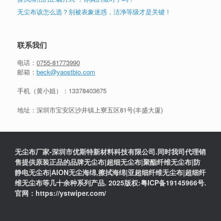
无尘布该怎么选？别被表象迷惑，洁净等级才是关键！
联系我们
电话：
0755-81773990
邮箱：
beck@yaostbio.com
手机（黄小姐）：
13378403675
地址：深圳市宝安区沙井镇上寮五区81号(丰盛大厦)
无尘布厂家-深圳市优斯特新材料科技有限公司.同时我司代理销
售提供原装正品的品牌无尘布|超细无尘布|聚酯纤维无尘布|防
静电无尘布|AION无尘海绵,擦拭海绵|亚超细纤维无尘布|超细纤
维无尘布等几十余种系列产品. 2025版权:粤ICP备19145966号.
官网：https://ystwiper.com/