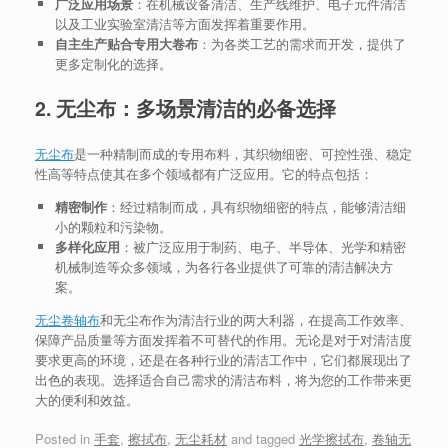
广泛应用场景
：在机械设备清洁、生产线维护、电子元件清洁
以及工业实验室清洁等方面发挥着重要作用。
自主生产贴合专用大卷布
：为各类工艺的需求而开发，提供了
更多定制化的选择。
2. 无尘布：多场景清洁的必备选择
无尘布
是一种精制而成的专用布料，其织物细密、可控性强、稳定
性高等特点使其在多个领域都有广泛应用。它的特点包括：
精密制作
：经过精制而成，具有织物细密的特点，能够清洁细
小的颗粒和污染物。
多样化应用
：被广泛应用于制药、电子、半导体、光学和精密
机械制造等众多领域，为各行各业提供了可靠的清洁解决方
案。
无尘卷轴布
和无尘布作为清洁行业的两大利器，在提高工作效率、
保障产品质量等方面发挥着不可替代的作用。无论是对于对清洁度
要求更高的环境，还是在各种行业的清洁工作中，它们都展现出了
出色的表现。选择适合自己需求的清洁布料，将为您的工作带来更
大的便利和效益。
Posted in
手套
,
擦拭布
,
无尘耗材
and tagged
光学擦拭布
,
卷轴无