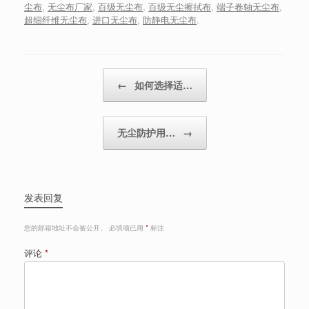
尘布
,
无尘布厂家
,
百级无尘布
,
百级无尘擦拭布
,
端子卷轴无尘布
,
超细纤维无尘布
,
进口无尘布
,
防静电无尘布
.
Post navigation
←
如何选择适…
无尘防护用…
→
发表回复
您的邮箱地址不会被公开。
必填项已用
*
标注
评论
*