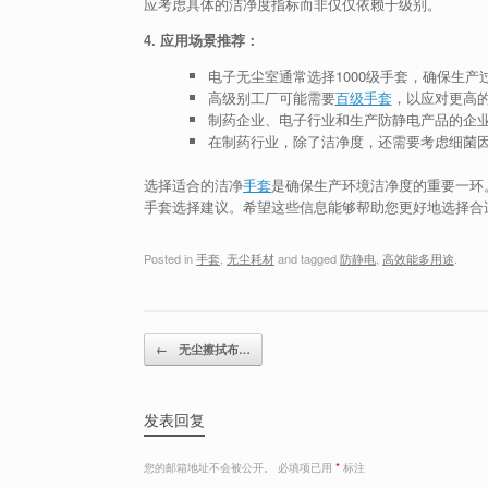
应考虑具体的洁净度指标而非仅仅依赖于级别。
4. 应用场景推荐：
电子无尘室通常选择1000级手套，确保生产
高级别工厂可能需要
百级手套
，以应对更高
制药企业、电子行业和生产防静电产品的企
在制药行业，除了洁净度，还需要考虑细菌
选择适合的洁净
手套
是确保生产环境洁净度的重要一环
手套选择建议。希望这些信息能够帮助您更好地选择合
Posted in
手套
,
无尘耗材
and tagged
防静电
,
高效能多用途
.
Post navigation
←
无尘擦拭布…
发表回复
您的邮箱地址不会被公开。
必填项已用
*
标注