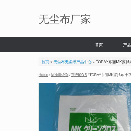
Skip
to
content
无尘布厂家
首页
产品
首页
»
无尘布无尘纸产品中心
»
TORAY东丽MK擦拭布
Home
/
洁净度级别
/
百级ISO 5
/ TORAY东丽MK擦拭布 十字