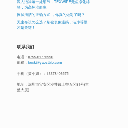
深入洁净每一处细节，TEXWIPE无尘净化棉
签，为高标准而生
。
擦拭清洁的正确方式 ，你真的做对了吗？
无尘布该怎么选？别被表象迷惑，洁净等级
很
才是关键！
联系我们
电话：
0755-81773990
邮箱：
beck@yaostbio.com
，
手机（黄小姐）：
13378403675
地址：深圳市宝安区沙井镇上寮五区81号(丰
盛大厦)