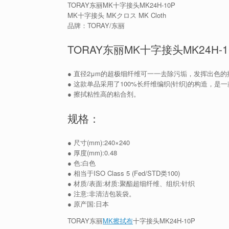
TORAY东丽MK十字接头MK24H-10P
MK十字接头 MKクロス MK Cloth
品牌：TORAY/东丽
TORAY东丽MK十字接头MK24H-
● 直径2μm的超极细纤维可一一去除污垢，发挥出色的
● 这款单品采用了100%长纤维编织(针织)的构造，
● 擦拭粘性高的粘合剂。
规格：
● 尺寸(mm):240×240
● 厚度(mm):0.48
● 色:白色
● 相当于ISO Class 5 (Fed/STD类100)
● 材质/表面:材质:聚酯超细纤维、组织:针织
● 注意:非清洁包装袋。
● 原产国:日本
TORAY东丽
MK擦拭布
十字接头MK24H-10P