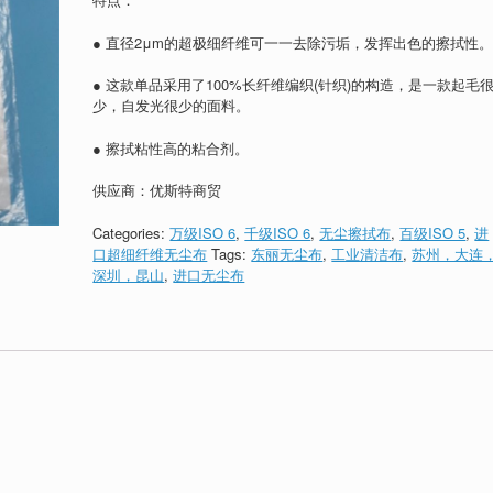
rating
● 直径2μm的超极细纤维可一一去除污垢，发挥出色的擦拭性
● 这款单品采用了100%长纤维编织(针织)的构造，是一款起毛
少，自发光很少的面料。
● 擦拭粘性高的粘合剂。
供应商：优斯特商贸
Categories:
万级ISO 6
,
千级ISO 6
,
无尘擦拭布
,
百级ISO 5
,
进
口超细纤维无尘布
Tags:
东丽无尘布
,
工业清洁布
,
苏州，大连
深圳，昆山
,
进口无尘布