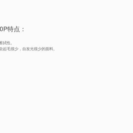
10P特点：
擦拭性。
是一款起毛很少，自发光很少的面料。