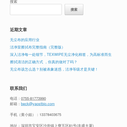
搜索
搜索
近期文章
无尘布的应用行业
洁净室擦拭布完整指南（完整版）
深入洁净每一处细节，TEXWIPE无尘净化棉签，为高标准而生
擦拭清洁的正确方式 ，你真的做对了吗？
无尘布该怎么选？别被表象迷惑，洁净等级才是关键！
联系我们
电话：
0755-81773990
邮箱：
beck@yaostbio.com
手机（黄小姐）：
13378403675
地址：深圳市宝安区沙井镇上寮五区81号(丰盛大厦)