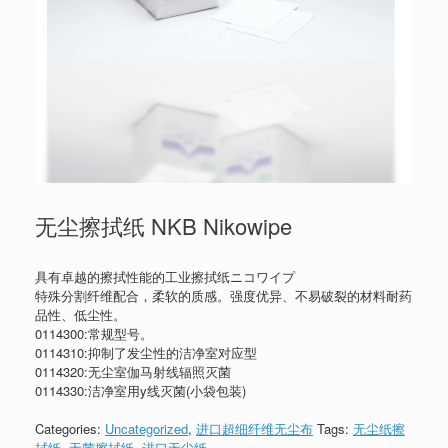
无尘擦拭纸 NKB Nikowipe
具有卓越的擦拭性能的工业擦拭纸ニコワイプ
特殊分割纤维配合，柔软的质感。强度优异、不易破裂的材料耐药
品性、低尘性。
0114300:常规型号。
0114310:抑制了发尘性的洁净室对应型
0114320:
无尘室伽马射线辐照
灭菌
0114330:洁净室用y线灭菌(小袋包装)
Categories:
Uncategorized
,
进口超细纤维无尘布
Tags:
无尘纸擦
拭纸
,
无菌擦拭纸
,
进口无尘纸