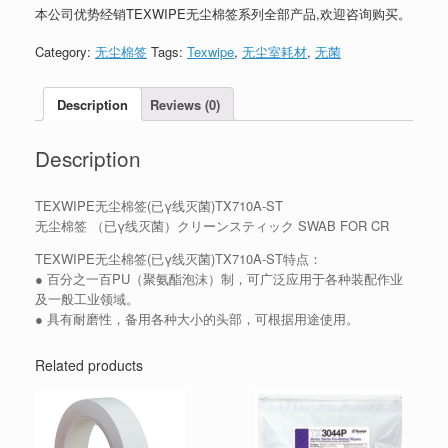
本公司优势经销TEXWIPE无尘棉签系列全部产品,欢迎咨询购买。
Category:
无尘棉签
Tags:
Texwipe
,
无尘室耗材
,
无菌
Description
Reviews (0)
Description
TEXWIPE无尘棉签(已γ线灭菌)TX710A-ST
无尘棉签 （已γ线灭菌）クリーンスティック SWAB FOR CR
TEXWIPE无尘棉签(已γ线灭菌)TX710A-ST特点：
● 百分之一百PU（聚氨酯泡沫）制，可广泛应用于各种装配作业
及一般工业领域。
● 具有耐磨性，备用各种大小的头部，可根据用途使用。
Related products