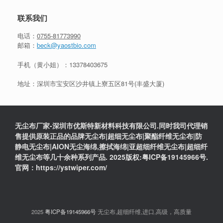
联系我们
电话：
0755-81773990
邮箱：
beck@yaostbio.com
手机（黄小姐）：
13378403675
地址：深圳市宝安区沙井镇上寮五区81号(丰盛大厦)
无尘布厂家-深圳市优斯特新材料科技有限公司.同时我司代理销
售提供原装正品的品牌无尘布|超细无尘布|聚酯纤维无尘布|防
静电无尘布|AION无尘海绵,擦拭海绵|亚超细纤维无尘布|超细纤
维无尘布等几十余种系列产品. 2025版权:粤ICP备19145966号.
官网：https://ystwiper.com/
2025
粤ICP备19145966号
无尘布,超细纤维,进口,高级，高质量