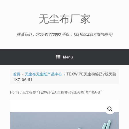
Skip
to
content
无尘布厂家
联系我们：0755-81773990 手机：13316502397(微信同号)
Menu
首页
»
无尘布无尘纸产品中心
»
TEXWIPE无尘棉签已γ线灭菌
TX710A-ST
Home
/
无尘棉签
/ TEXWIPE无尘棉签已γ线灭菌TX710A-ST