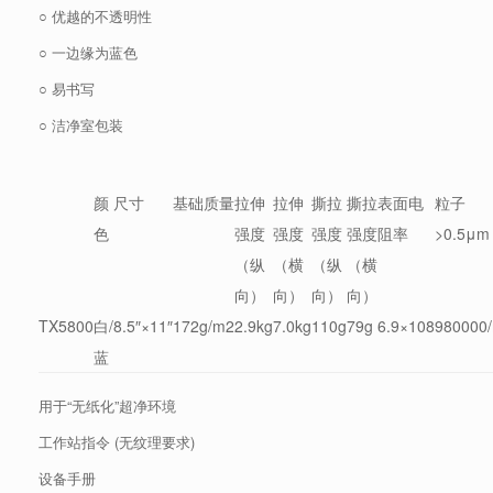
○ 优越的不透明性
○ 一边缘为蓝色
○ 易书写
○ 洁净室包装
颜
尺寸
基础质量
拉伸
拉伸
撕拉
撕拉
表面电
粒子
色
强度
强度
强度
强度
阻率
>0.5μm
（纵
（横
（纵
（横
向）
向）
向）
向）
TX5800
白/
8.5″×11″
172g/m2
2.9kg
7.0kg
110g
79g
6.9×108
980000
蓝
用于“无纸化”超净环境
工作站指令 (无纹理要求)
设备手册