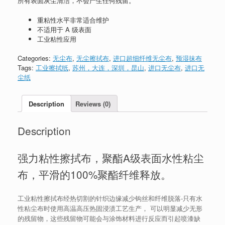
所有表面灰尘清洁，不会产生任何残留。
重粘性水平非常适合维护
不适用于 A 级表面
工业粘性应用
Categories:
无尘布
,
无尘擦拭布
,
进口超细纤维无尘布
,
预湿抹布
Tags:
工业擦拭纸
,
苏州，大连，深圳，昆山
,
进口无尘布
,
进口无
尘纸
Description
Reviews (0)
Description
强力粘性擦拭布，聚酯A级表面水性粘尘
布，平滑的100%聚酯纤维释放。
工业粘性擦拭布经热切割的针织边缘减少钩丝和纤维脱落-只有水
性粘尘布时使用高温高压热固浸渍工艺生产， 可以明显减少无形
的残留物，这些残留物可能会与涂饰材料进行反应而引起喷漆缺