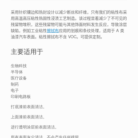
采用针织镶边和热封设计以减少断丝和纤维，只有我们的粘性布采
用高温高压粘性热固性浸渍工艺制造。该过程显着减少了不可见的
残留物堆积，这些残留物可能与其他饰面材料发生反应，导致涂层
缺陷，例如工业粘性
擦拭布
应用的划痕和条纹处理，适用于 A 类
油漆汽车表面。粘性擦拭布不含 VOC。可提供定制。
主要适用于
生物科技
半导体
医疗设备
制药
电子
印刷电路板
打底漆前表面清洁。
上面漆前表面清洁。
进行透明涂层前表面清洁。
所有表面灰尘清洁，不会产生任何残留。