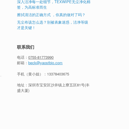
深入洁净每一处细节，TEXWIPE无尘净化棉
签，为高标准而生
擦拭清洁的正确方式 ，你真的做对了吗？
无尘布该怎么选？别被表象迷惑，洁净等级
才是关键！
联系我们
电话：
0755-81773990
邮箱：
beck@yaostbio.com
手机（黄小姐）：
13378403675
地址：深圳市宝安区沙井镇上寮五区81号(丰
盛大厦)