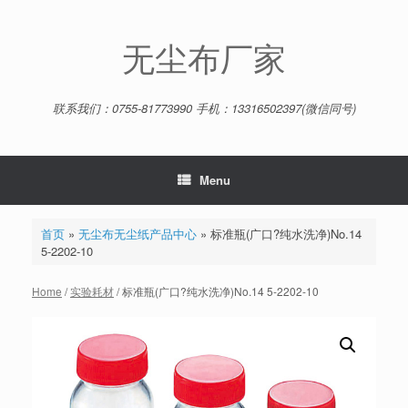
Skip
to
content
无尘布厂家
联系我们：0755-81773990 手机：13316502397(微信同号)
Menu
首页
»
无尘布无尘纸产品中心
»
标准瓶(广口?纯水洗净)No.14
5-2202-10
Home
/
实验耗材
/ 标准瓶(广口?纯水洗净)No.14 5-2202-10