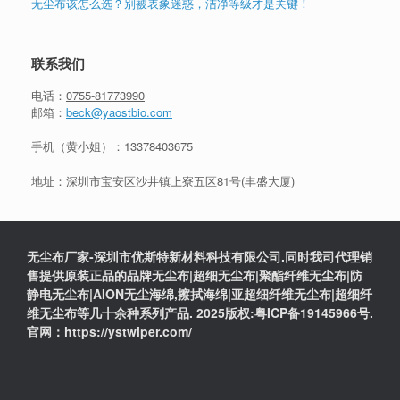
无尘布该怎么选？别被表象迷惑，洁净等级才是关键！
联系我们
电话：
0755-81773990
邮箱：
beck@yaostbio.com
手机（黄小姐）：
13378403675
地址：深圳市宝安区沙井镇上寮五区81号(丰盛大厦)
无尘布厂家-深圳市优斯特新材料科技有限公司.同时我司代理销
售提供原装正品的品牌无尘布|超细无尘布|聚酯纤维无尘布|防
静电无尘布|AION无尘海绵,擦拭海绵|亚超细纤维无尘布|超细纤
维无尘布等几十余种系列产品. 2025版权:粤ICP备19145966号.
官网：https://ystwiper.com/