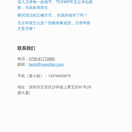
深入洁净每一处细节，TEXWIPE无尘净化棉
签，为高标准而生
擦拭清洁的正确方式 ，你真的做对了吗？
无尘布该怎么选？别被表象迷惑，洁净等级
才是关键！
联系我们
电话：
0755-81773990
邮箱：
beck@yaostbio.com
手机（黄小姐）：
13378403675
地址：深圳市宝安区沙井镇上寮五区81号(丰
盛大厦)