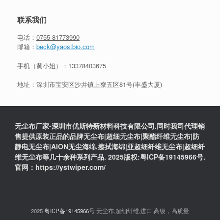
联系我们
电话：
0755-81773990
邮箱：
beck@yaostbio.com
手机（黄小姐）：
13378403675
地址：深圳市宝安区沙井镇上寮五区81号(丰盛大厦)
无尘布厂家-深圳市优斯特新材料科技有限公司.同时我司代理销
售提供原装正品的品牌无尘布|超细无尘布|聚酯纤维无尘布|防
静电无尘布|AION无尘海绵,擦拭海绵|亚超细纤维无尘布|超细纤
维无尘布等几十余种系列产品. 2025版权:粤ICP备19145966号.
官网：https://ystwiper.com/
2025
粤ICP备19145966号
无尘布,超细纤维,进口,高级，高质量