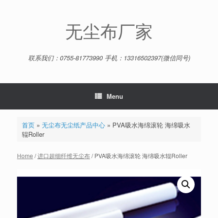
Skip
to
content
无尘布厂家
联系我们：0755-81773990 手机：13316502397(微信同号)
Menu
首页
»
无尘布无尘纸产品中心
»
PVA吸水海绵滚轮 海绵吸水
辊Roller
Home
/
进口超细纤维无尘布
/ PVA吸水海绵滚轮 海绵吸水辊Roller