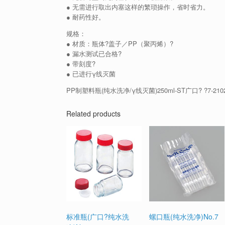
● 无需进行取出内塞这样的繁琐操作，省时省力。
● 耐药性好。
规格：
● 材质：瓶体?盖子／PP（聚丙烯）?
● 漏水测试已合格?
● 带刻度?
● 已进行γ线灭菌
PP制塑料瓶(纯水洗净/γ线灭菌)250ml-ST广口? ?7-2102
Related products
标准瓶(广口?纯水洗
螺口瓶(纯水洗净)No.7