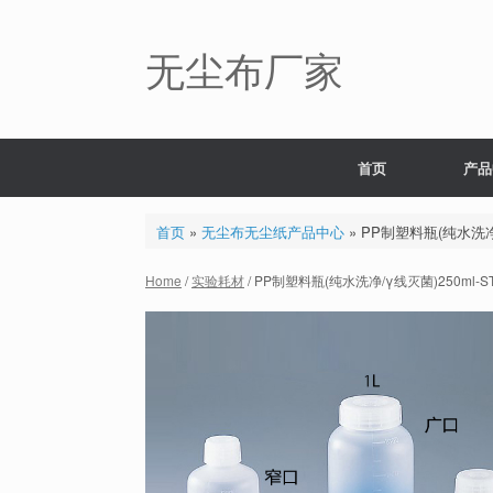
Skip
to
content
无尘布厂家
首页
产品
首页
»
无尘布无尘纸产品中心
»
PP制塑料瓶(纯水洗净/γ
Home
/
实验耗材
/ PP制塑料瓶(纯水洗净/γ线灭菌)250ml-ST广