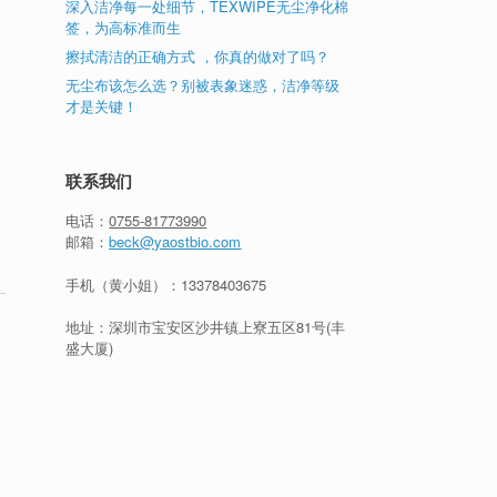
深入洁净每一处细节，TEXWIPE无尘净化棉
签，为高标准而生
擦拭清洁的正确方式 ，你真的做对了吗？
无尘布该怎么选？别被表象迷惑，洁净等级
才是关键！
联系我们
电话：
0755-81773990
邮箱：
beck@yaostbio.com
手机（黄小姐）：
13378403675
地址：深圳市宝安区沙井镇上寮五区81号(丰
盛大厦)