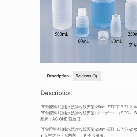
Description
Reviews (0)
Description
PP制塑料瓶(纯水洗净/γ线灭菌)250ml-ST广口? ?7-2102
PP制塑料瓶(纯水洗净/γ线灭菌) アイボーイ（SCC） BOT
品牌：AS ONE/亚速旺
PP制塑料瓶(纯水洗净/γ线灭菌)250ml-ST广口? ?7-210
● 无密封垫（无内塞），但不会漏液。