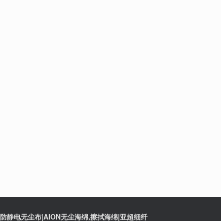
静电无尘布|AION无尘海绵,擦拭海绵|亚超细纤