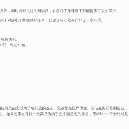
敏反应，同时具有良好的耐温性，在各种工作环境下都能提供可靠的保护。
适用于对静电干扰敏感的场合，如硬盘驱动器生产的无尘室环境。
每箱10包。
0只，每箱10包。
：
卓越的抗污染能力成为了各行业的首选。无论是在医疗保健、清洁服务还是制造业，
如果您正在寻找一款高品质的手套来满足您的需求，无粉Nitrile手套绝对是