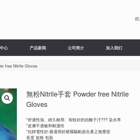
联
中心
产品新闻
公司简介
加入我们
free Nitrile Gloves
無粉Nitrile手套 Powder free Nitrile
Gloves
*舒適性強、經久耐用、有較好的抗離子汙??? 染水準
*皮膚不過敏和耐溫性
*抗靜電性好-最適用於硬碟驅動器生產之無塵室
長度 規格 包裝