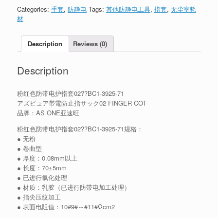
Categories:
手套
,
防静电
Tags:
其他防静电工具
,
指套
,
无尘室耗
材
Description
Reviews (0)
Description
粉红色防带电护指套02??BC1-3925-71
アズピュア帯電防止指サック02 FINGER COT
品牌：AS ONE亚速旺
粉红色防带电护指套02??BC1-3925-71规格：
● 无粉
● 卷曲型
● 厚度：0.08mm以上
● 长度：70±5mm
● 已进行氯化处理
● 材质：乳胶（已进行防带电加工处理）
● 指尖压纹加工
● 表面电阻值：10#9#～#11#Ωcm2