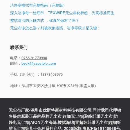
洁净室擦拭布完整指南（完整版）
深入洁净每一处细节，TEXWIPE无尘净化棉签，为高标准而生
擦拭清洁的正确方式 ，你真的做对了吗？
无尘布该怎么选？别被表象迷惑，洁净等级才是关键！
联系我们
电话：
0755-81773990
邮箱：
beck@yaostbio.com
手机（黄小姐）：
13378403675
地址：深圳市宝安区沙井镇上寮五区81号(丰盛大厦)
无尘布厂家-深圳市优斯特新材料科技有限公司.同时我司代理销
售提供原装正品的品牌无尘布|超细无尘布|聚酯纤维无尘布|防
静电无尘布|AION无尘海绵,擦拭海绵|亚超细纤维无尘布|超细纤
维无尘布等几十余种系列产品. 2025版权:粤ICP备19145966号.