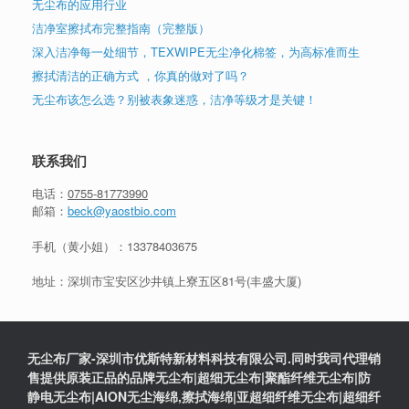
无尘布的应用行业
洁净室擦拭布完整指南（完整版）
深入洁净每一处细节，TEXWIPE无尘净化棉签，为高标准而生
擦拭清洁的正确方式 ，你真的做对了吗？
无尘布该怎么选？别被表象迷惑，洁净等级才是关键！
联系我们
电话：
0755-81773990
邮箱：
beck@yaostbio.com
手机（黄小姐）：
13378403675
地址：深圳市宝安区沙井镇上寮五区81号(丰盛大厦)
无尘布厂家-深圳市优斯特新材料科技有限公司.同时我司代理销
售提供原装正品的品牌无尘布|超细无尘布|聚酯纤维无尘布|防
静电无尘布|AION无尘海绵,擦拭海绵|亚超细纤维无尘布|超细纤