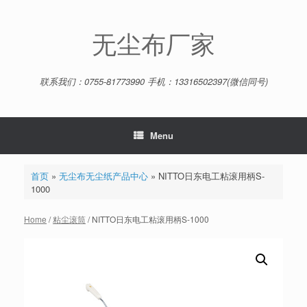
Skip
to
content
无尘布厂家
联系我们：0755-81773990 手机：13316502397(微信同号)
Menu
首页
»
无尘布无尘纸产品中心
»
NITTO日东电工粘滚用柄S-
1000
Home
/
粘尘滚筒
/ NITTO日东电工粘滚用柄S-1000