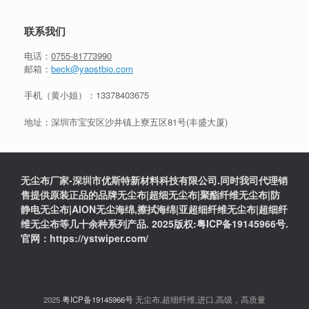
联系我们
电话：
0755-81773990
邮箱：
beck@yaostbio.com
手机（黄小姐）：
13378403675
地址：深圳市宝安区沙井镇上寮五区81号(丰盛大厦)
无尘布厂家-深圳市优斯特新材料科技有限公司.同时我司代理销
售提供原装正品的品牌无尘布|超细无尘布|聚酯纤维无尘布|防
静电无尘布|AION无尘海绵,擦拭海绵|亚超细纤维无尘布|超细纤
维无尘布等几十余种系列产品. 2025版权:粤ICP备19145966号.
官网：https://ystwiper.com/
2025
粤ICP备19145966号
无尘布,超细纤维,进口,高级，高质量