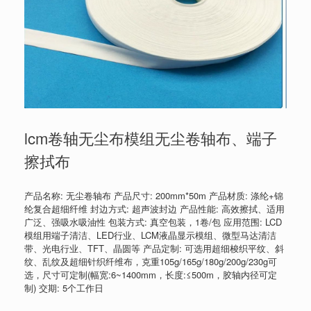
lcm卷轴无尘布模组无尘卷轴布、端子
擦拭布
产品名称: 无尘卷轴布 产品尺寸: 200mm*50m 产品材质: 涤纶+锦
纶复合超细纤维 封边方式: 超声波封边 产品性能: 高效擦拭、适用
广泛、强吸水吸油性 包装方式: 真空包装，1卷/包 应用范围: LCD
模组用端子清洁、LED行业、LCM液晶显示模组、微型马达清洁
带、光电行业、TFT、晶圆等 产品定制: 可选用超细梭织平纹、斜
纹、乱纹及超细针织纤维布，克重105g/165g/180g/200g/230g可
选，尺寸可定制(幅宽:6~1400mm，长度:≤500m，胶轴内径可定
制) 交期: 5个工作日