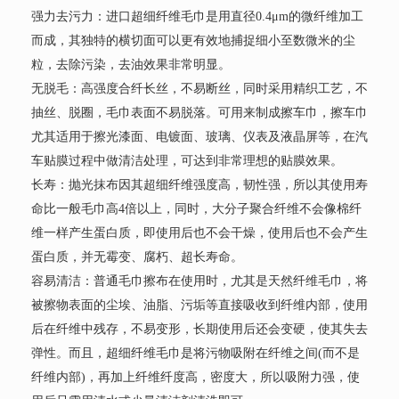
强力去污力：进口超细纤维毛巾是用直径0.4μm的微纤维加工
而成，其独特的横切面可以更有效地捕捉细小至数微米的尘
粒，去除污染，去油效果非常明显。
无脱毛：高强度合纤长丝，不易断丝，同时采用精织工艺，不
抽丝、脱圈，毛巾表面不易脱落。可用来制成擦车巾，擦车巾
尤其适用于擦光漆面、电镀面、玻璃、仪表及液晶屏等，在汽
车贴膜过程中做清洁处理，可达到非常理想的贴膜效果。
长寿：抛光抹布因其超细纤维强度高，韧性强，所以其使用寿
命比一般毛巾高4倍以上，同时，大分子聚合纤维不会像棉纤
维一样产生蛋白质，即使用后也不会干燥，使用后也不会产生
蛋白质，并无霉变、腐朽、超长寿命。
容易清洁：普通毛巾擦布在使用时，尤其是天然纤维毛巾，将
被擦物表面的尘埃、油脂、污垢等直接吸收到纤维内部，使用
后在纤维中残存，不易变形，长期使用后还会变硬，使其失去
弹性。而且，超细纤维毛巾是将污物吸附在纤维之间(而不是
纤维内部)，再加上纤维纤度高，密度大，所以吸附力强，使