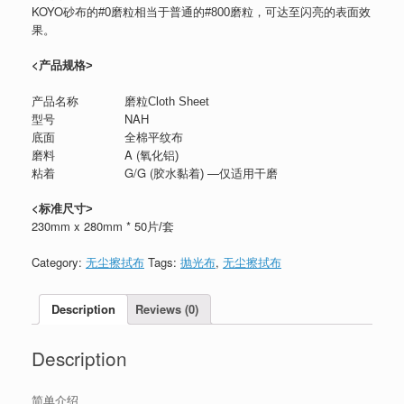
KOYO
砂布的
#0
磨粒相当于普通的
#800
磨粒，可达至闪亮的表面效
果。
<
产品规格
>
产品名称
磨粒
Cloth Sheet
NAH
型号
底面
全棉平纹布
A (
磨料
氧化铝
)
G/G (
粘着
胶水黏着
) —
仅适用干磨
<
标准尺寸
>
230mm x 280mm * 50
片
/
套
Category:
无尘擦拭布
Tags:
抛光布
,
无尘擦拭布
Description
Reviews (0)
Description
简单介绍