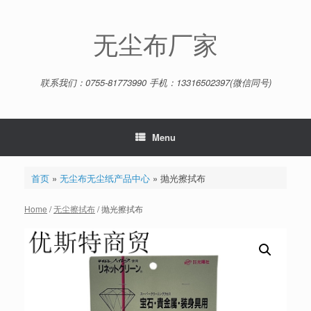
Skip
to
content
无尘布厂家
联系我们：0755-81773990 手机：13316502397(微信同号)
Menu
首页
»
无尘布无尘纸产品中心
»
抛光擦拭布
Home
/
无尘擦拭布
/ 抛光擦拭布