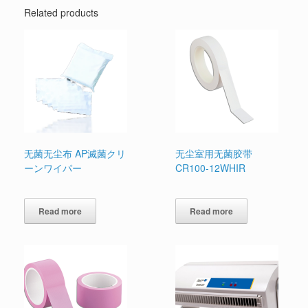
Related products
无菌无尘布 AP滅菌クリ
无尘室用无菌胶带
ーンワイパー
CR100-12WHIR
Read more
Read more