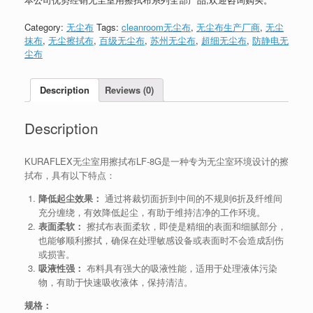
Category:
无尘布
Tags:
cleanroom无尘布
,
无尘布生产厂商
,
无尘
抹布
,
无尘擦拭布
,
百级无尘布
,
苏州无尘布
,
超细无尘布
,
防静电无
尘布
Description
Reviews (0)
Description
KURAFLEX无尘室用擦拭布LF-8G是一种专为无尘室环境设计的擦
拭布，具有以下特点：
降低起尘效果：
通过将裁切面折到中间的不规则6折及纤维间
充分缠绕，有效降低起尘，有助于维持洁净的工作环境。
表面柔软：
擦拭布表面柔软，即使是精细的表面和细腻部分，
也能够顺利擦拭，确保在处理敏感设备或表面时不会造成刮伤
或损害。
吸液性强：
布料具有强大的吸液性能，适用于处理液体污染
物，有助于快速吸收液体，保持清洁。
规格：