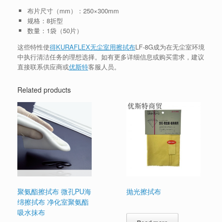
布片尺寸（mm）：250×300mm
规格：8折型
数量：1袋（50片）
这些特性使
得KURAFLEX无尘室用擦拭布
LF-8G成为在无尘室环境
中执行清洁任务的理想选择。如有更多详细信息或购买需求，建议
直接联系供应商或
优斯特
客服人员。
Related products
聚氨酯擦拭布 微孔PU海
抛光擦拭布
绵擦拭布 净化室聚氨酯
吸水抹布