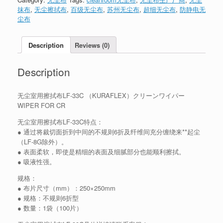
抹布
,
无尘擦拭布
,
百级无尘布
,
苏州无尘布
,
超细无尘布
,
防静电无
尘布
Description
Reviews (0)
Description
无尘室用擦拭布LF-33C （KURAFLEX）クリーンワイパー
WIPER FOR CR
无尘室用擦拭布LF-33C特点：
● 通过将裁切面折到中间的不规则6折及纤维间充分缠绕来**起尘
（LF-8G除外）。
● 表面柔软，即使是精细的表面及细腻部分也能顺利擦拭。
● 吸液性强。
规格：
● 布片尺寸（mm）：250×250mm
● 规格：不规则6折型
● 数量：1袋（100片）