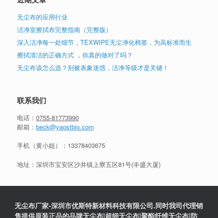
无尘布的应用行业
洁净室擦拭布完整指南（完整版）
深入洁净每一处细节，TEXWIPE无尘净化棉签，为高标准而生
擦拭清洁的正确方式 ，你真的做对了吗？
无尘布该怎么选？别被表象迷惑，洁净等级才是关键！
联系我们
电话：
0755-81773990
邮箱：
beck@yaostbio.com
手机（黄小姐）：
13378403675
地址：深圳市宝安区沙井镇上寮五区81号(丰盛大厦)
无尘布厂家-深圳市优斯特新材料科技有限公司.同时我司代理销
售提供原装正品的品牌无尘布|超细无尘布|聚酯纤维无尘布|防