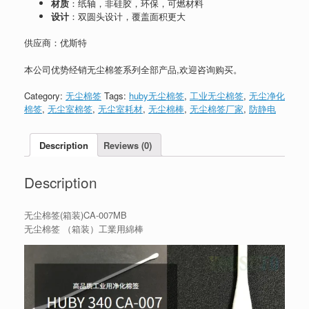
材质
：纸轴，非硅胶，环保，可燃材料
设计
：双圆头设计，覆盖面积更大
供应商：优斯特
本公司优势经销无尘棉签系列全部产品,欢迎咨询购买。
Category:
无尘棉签
Tags:
huby无尘棉签
,
工业无尘棉签
,
无尘净化
棉签
,
无尘室棉签
,
无尘室耗材
,
无尘棉棒
,
无尘棉签厂家
,
防静电
Description
Reviews (0)
Description
无尘棉签(箱装)CA-007MB
无尘棉签 （箱装）工業用綿棒