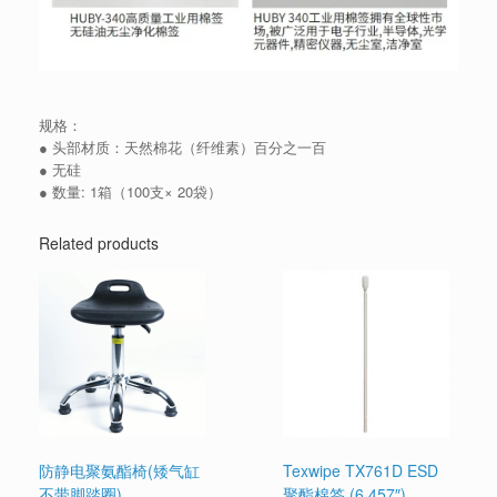
规格：
● 头部材质：天然棉花（纤维素）百分之一百
● 无硅
● 数量: 1箱（100支× 20袋）
Related products
防静电聚氨酯椅(矮气缸
Texwipe TX761D ESD
不带脚踏圈)
聚酯棉签 (6.457″)