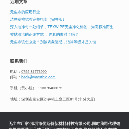
近期文章
无尘布的应用行业
洁净室擦拭布完整指南（完整版）
深入洁净每一处细节，TEXWIPE无尘净化棉签，为高标准而生
擦拭清洁的正确方式 ，你真的做对了吗？
无尘布该怎么选？别被表象迷惑，洁净等级才是关键！
联系我们
电话：
0755-81773990
邮箱：
beck@yaostbio.com
手机（黄小姐）：
13378403675
地址：深圳市宝安区沙井镇上寮五区81号(丰盛大厦)
无尘布厂家-深圳市优斯特新材料科技有限公司.同时我司代理销