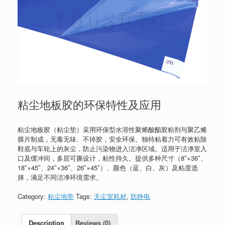
粘尘地板胶的环保特性及应用
粘尘地板胶（粘尘垫）采用环保型水溶性聚烯酸酯胶粘剂与聚乙烯
膜片制成，无毒无味、不掉胶，安全环保。独特粘着力可有效粘除
鞋底与车轮上的灰尘，防止污染物进入洁净区域。适用于洁净室入
口及缓冲间，多层可撕设计，粘性持久。提供多种尺寸（8″×36″、
18″×45″、24″×36″、26″×45″）、颜色（蓝、白、灰）及粘度选
择，满足不同洁净环境需求。
Category:
粘尘地垫
Tags:
无尘室耗材
,
防静电
Description
Reviews (0)