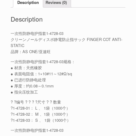
Description
Reviews (0)
Description
一次性防静电护指套1-4728-03
クリーンノールディスポ静電防止指サック FINGER COT ANTI-
STATIC
品牌：AS ONE/亚速旺
一次性防静电护指套1-4728-03规格：
● 材质：天然橡胶
● 表面电阻值：1×10#11～12#Ω/sq
● 已进行防静电处理
● 厚度：约0.08～0.1mm
● 指尖压纹加工
? ?编号 ? ? ? ?尺寸 ? ? 数量
?1-4728-01： L 、 1袋（1000个）
?1-4728-02： M 、1袋（1000个）
?1-4728-03： S 、 1袋（1000个）
一次性防静电护指套1-4728-03