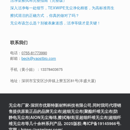
洁净室擦拭布完整指南（完整版）
深入洁净每一处细节，TEXWIPE无尘净化棉签，为高标准而生
擦拭清洁的正确方式 ，你真的做对了吗？
无尘布该怎么选？别被表象迷惑，洁净等级才是关键！
联系我们
电话：
0755-81773990
邮箱：
beck@yaostbio.com
手机（黄小姐）：
13378403675
地址：深圳市宝安区沙井镇上寮五区81号(丰盛大厦)
无尘布厂家-深圳市优斯特新材料科技有限公司.同时我司代理销
售提供原装正品的品牌无尘布|超细无尘布|聚酯纤维无尘布|防
静电无尘布|AION无尘海绵,擦拭海绵|亚超细纤维无尘布|超细纤
维无尘布等几十余种系列产品. 2025版权:粤ICP备19145966号.
官网：https://ystwiper.com/