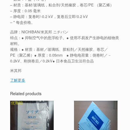
– 材质：基材/玻璃纸，粘合剂/天然橡胶，卷芯/PE （聚乙烯）
– 厚度：0.05 毫米
– 静电荷：复卷时/-0.2 kV，复卷后立即/0.2 kV
– * 每盒价格。
品牌：NICHIBAN/米其邦 ニチバン
特点：● 抑制空气中的悬浮粒子。● 使用不易发产生静电的植物类
材料。
规格：● 材质：基材／玻璃纸、胶粘剂／天然橡胶、卷芯／
PE（聚乙烯）● 厚度：0.05mm ● 静电电荷量：倒卷时／－
0.2kV、刚倒卷后／0.2kV● 日本食品卫生法符合品
米其邦
了解更多
Related products