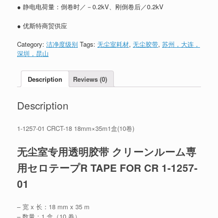
● 静电电荷量：倒卷时／－0.2kV、刚倒卷后／0.2kV
● 优斯特商贸供应
Category:
洁净度级别
Tags:
无尘室耗材
,
无尘胶带
,
苏州，大连，
深圳，昆山
Description
Reviews (0)
Description
1-1257-01 CRCT-18 18mm×35m1盒(10卷)
无尘室专用透明胶带 クリーンルーム専
用セロテープR TAPE FOR CR 1-1257-
01
– 宽 x 长：18 mm x 35 m
– 数量：1 盒（10 卷）