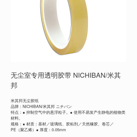
无尘室专用透明胶带 NICHIBAN/米其
邦
米其邦无尘胶纸
品牌：NICHIBAN/米其邦 ニチバン
特点：● 抑制空气中的悬浮粒子。● 使用不易发产生静电的植物类
材料。
规格：● 材质：基材／玻璃纸、胶粘剂／天然橡胶、卷芯／
PE（聚乙烯）● 厚度：0.05mm