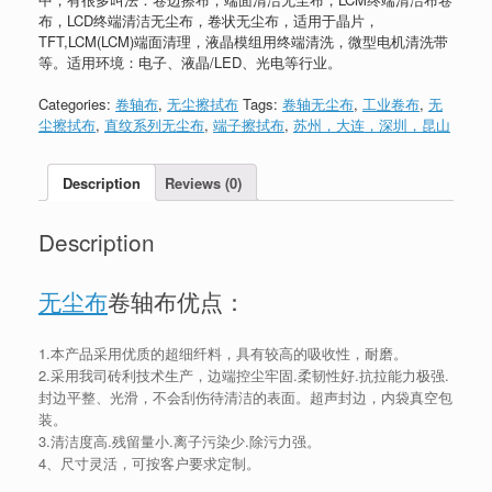
布，LCD终端清洁无尘布，卷状无尘布，适用于晶片，
TFT,LCM(LCM)端面清理，液晶模组用终端清洗，微型电机清洗带
等。适用环境：电子、液晶/LED、光电等行业。
Categories:
卷轴布
,
无尘擦拭布
Tags:
卷轴无尘布
,
工业卷布
,
无
尘擦拭布
,
直纹系列无尘布
,
端子擦拭布
,
苏州，大连，深圳，昆山
Description
Reviews (0)
Description
无尘布
卷轴布优点：
1.本产品采用优质的超细纤料，具有较高的吸收性，耐磨。
2.采用我司砖利技术生产，边端控尘牢固.柔韧性好.抗拉能力极强.
封边平整、光滑，不会刮伤待清洁的表面。超声封边，内袋真空包
装。
3.清洁度高.残留量小.离子污染少.除污力强。
4、尺寸灵活，可按客户要求定制。