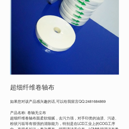
超细纤维卷轴布
如果您对该产品感兴趣的话,可以给我留言QQ:2481684869
产品名称: 卷轴无尘布
超细纤维卷轴布面柔软细腻，去污力强，对手印类的油渍、污迹、
粉状污垢等有很强的清除能力，特别是在LCD工业上的COG工序
中，有很多叫法：卷边擦布，端面清洁无尘布，LCM终端清洁布卷