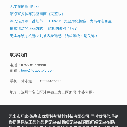
无尘布的应用行业
洁净室擦拭布完整指南（完整版）
深入洁净每一处细节，TEXWIPE无尘净化棉签，为高标准而生
擦拭清洁的正确方式 ，你真的做对了吗？
无尘布该怎么选？别被表象迷惑，洁净等级才是关键！
联系我们
电话：
0755-81773990
邮箱：
beck@yaostbio.com
手机（黄小姐）：
13378403675
地址：深圳市宝安区沙井镇上寮五区81号(丰盛大厦)
无尘布厂家-深圳市优斯特新材料科技有限公司.同时我司代理销
售提供原装正品的品牌无尘布|超细无尘布|聚酯纤维无尘布|防