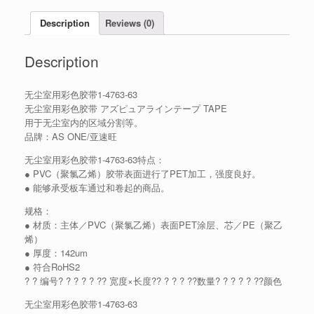
Description
Reviews (0)
Description
无尘室用彩色胶带1-4763-63
无尘室用彩色胶带 アズピュアラインテープ TAPE
用于无尘室内的区域分割等。
品牌：AS ONE/亚速旺
无尘室用彩色胶带1-4763-63特点：
● PVC（聚氯乙烯）胶带表面进行了PET加工，强度良好。
● 能够承受板车通过和卷起的商品。
规格：
● 材质：主体／PVC（聚氯乙烯）表面PET涂层、芯／PE（聚乙
烯）
● 厚度：142um
● 符合RoHS2
? ? 编号? ? ? ? ? ?? 宽度×长度?? ? ? ? ??数量? ? ? ? ? ??颜色
无尘室用彩色胶带1-4763-63