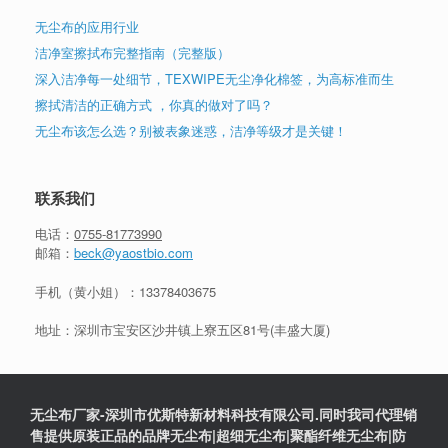
无尘布的应用行业
洁净室擦拭布完整指南（完整版）
深入洁净每一处细节，TEXWIPE无尘净化棉签，为高标准而生
擦拭清洁的正确方式 ，你真的做对了吗？
无尘布该怎么选？别被表象迷惑，洁净等级才是关键！
联系我们
电话：
0755-81773990
邮箱：
beck@yaostbio.com
手机（黄小姐）：
13378403675
地址：深圳市宝安区沙井镇上寮五区81号(丰盛大厦)
无尘布厂家-深圳市优斯特新材料科技有限公司.同时我司代理销
售提供原装正品的品牌无尘布|超细无尘布|聚酯纤维无尘布|防