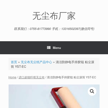
Skip
to
content
无尘布厂家
联系我们：0755-81773990 手机：13316502397(微信同号)
Menu
首页
»
无尘布无尘纸产品中心
»
清洁防静电手持胶辊 粘尘滚
筒 YST-EC
Home
/
进口超细纤维无尘布
/ 清洁防静电手持胶辊 粘尘滚筒 YST-EC