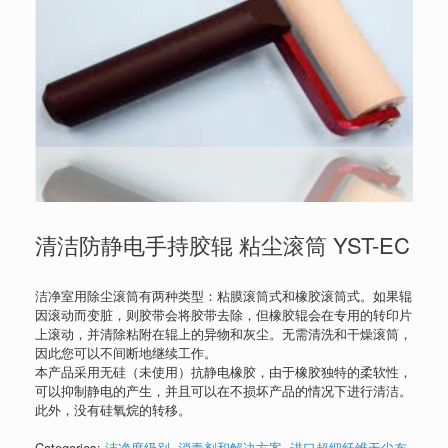
清洁防静电手持胶辊 粘尘滚筒 YST-EC
洁净室用除尘滚筒有两种类型：粘膜滚筒式和橡胶滚筒式。如果辊
因滚动而变脏，则胶带会将胶带去除，但橡胶辊会在专用的转印片
上滚动，并清除粘附在辊上的异物和灰尘。无需清洗和干燥滚筒，
因此您可以不间断地继续工作。
本产品采用无硅（未使用）抗静电橡胶，由于橡胶独特的柔软性，
可以抑制静电的产生，并且可以在不损坏产品的情况下进行清洁。
此外，没有硅氧烷的转移。
Categories:
洁净度级别
,
消毒剂和解决方案
,
进口超细纤维无尘布