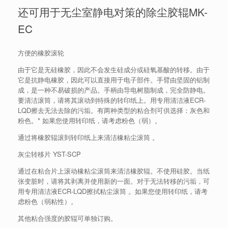
还可用于无尘室静电对策的除尘胶辊MK-
EC
方便的橡胶滚轮
由于它是无硅橡胶，因此不会发生硅成分或硅氧基酸的转移。
由于
它是抗静电橡胶，因此可以直接用于电子部件。
手臂由坚固的铝制
成，是一种不易破损的产品。
手柄由导电树脂制成，完全防静电。
要清洁滚筒，请将其滚动到特殊的转印纸上。
用专用清洁液ECR-
LQD擦去无法去除的污垢。
有两种类型的粘合剂可供选择：灰色和
粉色。
* 如果您使用转印纸，请考虑粉色（弱）。
通过将橡胶辊滚到转印纸上来清洁橡粘尘滚筒 。
灰尘转移片 YST-SCP
通过在粘合片上滚动橡粘尘滚筒来清洁橡胶辊。
不使用硅胶。
当纸
张变脏时，请将其剥离并使用新的一面。
对于无法转移的污垢，可
用专用清洁液ECR-LQD擦拭粘尘滚筒 。
如果您使用转印纸，请考
虑粉色（弱粘性）。
其他粘合强度的胶辊可单独订购。