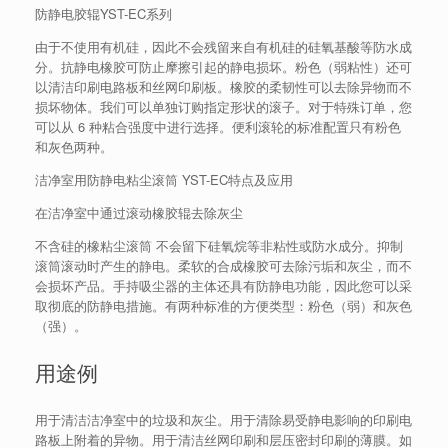
防静电胶辊YST-EC系列
由于不使用有机硅，因此不会残留来自有机硅的硅氧基酸等防水成
分。
抗静电橡胶可防止摩擦引起的静电损坏。
粉色（弱粘性）还可
以清洁印刷电路板和丝网印刷板。
橡胶的柔韧性可以去除异物而不
损坏物体。
我们可以单独订购指定形状的滚子。
对于特殊订单，您
可以从 6 种粘合强度中进行选择。
便利滚轮的标准配置只有粉色
和灰色两种。
洁净室用防静电粘尘滚筒 YST-EC特点及应用
在洁净室中通过滚动橡胶辊去除灰尘
不含硅的橡粘尘滚筒 不会留下硅氧烷等非粘性或防水成分。
抑制
滚筒滚动时产生的静电。
柔软的合成橡胶可去除污垢和灰尘，而不
会损坏产品。
手持吸尘器的主体还具有防静电功能，因此您可以采
取彻底的防静电措施。
有两种标准的方便类型：粉色（弱）和灰色
（强）。
用途例
用于清洁洁净室中的垃圾和灰尘。
用于清除易受静电影响的印刷电
路板上附着的异物。
用于清洁丝网印刷和层压密封印刷的薄膜。
如