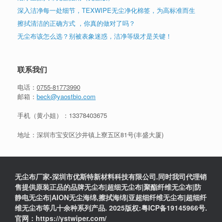
深入洁净每一处细节，TEXWIPE无尘净化棉签，为高标准而生
擦拭清洁的正确方式 ，你真的做对了吗？
无尘布该怎么选？别被表象迷惑，洁净等级才是关键！
联系我们
电话：
0755-81773990
邮箱：
beck@yaostbio.com
手机（黄小姐）：
13378403675
地址：深圳市宝安区沙井镇上寮五区81号(丰盛大厦)
无尘布厂家-深圳市优斯特新材料科技有限公司.同时我司代理销
售提供原装正品的品牌无尘布|超细无尘布|聚酯纤维无尘布|防
静电无尘布|AION无尘海绵,擦拭海绵|亚超细纤维无尘布|超细纤
维无尘布等几十余种系列产品. 2025版权:粤ICP备19145966号.
官网：https://ystwiper.com/