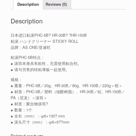
Description
Reviews (0)
Description
日本进口粘滚PHC-5B? HR-30B? ?HR-150B
粘滚 ハンドクリーナー STICKY ROLL
品牌：AS ONE/亚速旺
粘滚PHC-5B特点：
● 滚筒本身具有粘性，无需使用粘合剂。
● 请与另售的转粘薄板一起使用。
规格：
● 重量：PHC-5B／20g、HR-30B／80g、HR-150B／220g＜框＞
● 材质：PHC-5B／塑料（缩醛树脂）、HR-30B／铝、HR-150B／
PA（尼龙）＜滚筒＞
● 材质：聚合物滚筒?
● 数量：1个
● 全长（mm）：φ6×130? mm
● 滚头尺寸（mm）：φ6×6??mm
Related products